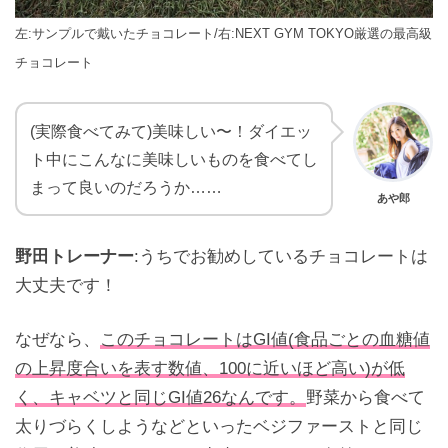
左:サンプルで戴いたチョコレート/
右:NEXT GYM TOKYO厳選の最高級
チョコレート
(実際食べてみて)美味しい〜！ダイエッ
ト中にこんなに美味しいものを食べてし
まって良いのだろうか……
あや郎
野田トレーナー
:うちでお勧めしているチョコレートは
大丈夫です！
なぜなら、
このチョコレートはGI値(食品ごとの血糖値
の上昇度合いを表す数値、100に近いほど高い)が低
く、キャベツと同じGI値26なんです。
野菜から食べて
太りづらくしようなどといったベジファーストと同じ