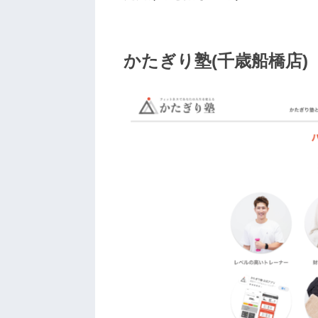
かたぎり塾(千歳船橋店)